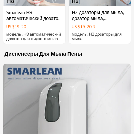
Smarlean H8
H2 дозаторы для мыла,
автоматический дозатор
дозатор мыла,
для жидкого мыла,
автоматический дозатор
US $
19
-
20
US $
19
-
20.3
диспенсер для жидкого
для мыла,
модель : H8 автоматический
модель : H2 дозаторы для
мыло, дозатор
автоматический дозатор
дозатор для жидкого мыла
мыла
автоматический для
жидкого мыла
мыла
Диспенсеры Для Мыла Пены