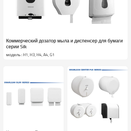
создание продукции по конкурентоспособной цене d. 20
инженеров НИОКР с инновационным дизайном; e. 10000
завод по производству пластика и форм; f. 16 литьевых форм
и 6 сборочных линий с высокой производительностью. g.
Строгая система контроля качества
Коммерческий дозатор мыла и диспенсер для бумаги
серии Silk
модель : H1, H3, H4, A4, G1