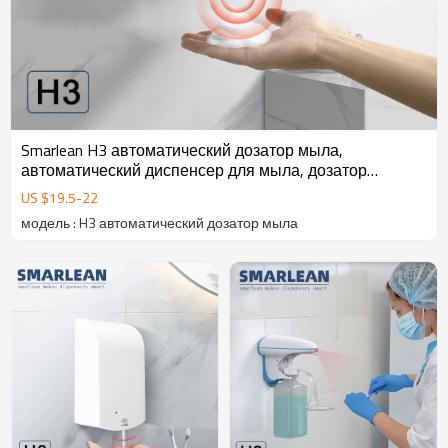
Smarlean H3 автоматический дозатор мыла,
автоматический диспенсер для мыла, дозатор
жидкого мыла
US $
19.5
-
22
модель : H3 автоматический дозатор мыла