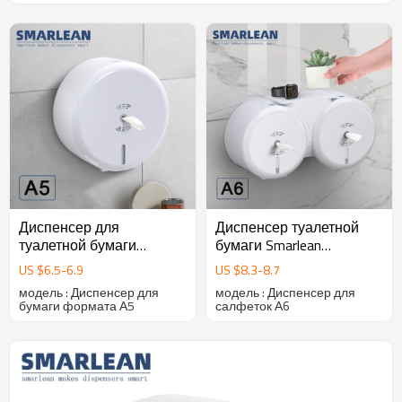
Диспенсер для
Диспенсер туалетной
туалетной бумаги
бумаги Smarlean
Smarlean Commercial A5 с
Commercial A6 Double
US $
6.5
-
6.9
US $
8.3
-
8.7
центральным
Jumbo Roll
модель : Диспенсер для
модель : Диспенсер для
выдвижным фиксатором
бумаги формата А5
салфеток А6
и бумажными
салфетками