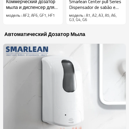
Коммерческий дозатор
Smarlean Center pull Series
мыла и диспенсер для
Dispensador de sabão e
бумаги серии Slim
dispensador de papel
модель : AF2, AF6, GF1, HF1
модель : A1, A2, A3, A5, A6,
G3, G4, G6
Автоматический Дозатор Мыла