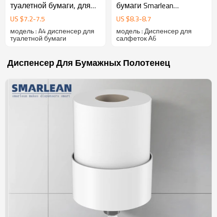
туалетной бумаги, для
бумаги Smarlean
туалетной бумаги
Commercial A6 Double
US $
7.2
-
7.5
US $
8.3
-
8.7
диспенсеры
Jumbo Roll
модель : A4 диспенсер для
модель : Диспенсер для
туалетной бумаги
салфеток А6
Диспенсер Для Бумажных Полотенец