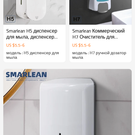
Smarlean H5 диспенсер
Smarlean Коммерческий
для мыла, диспенсер
H7 Очиститель для
для жидкого мыла,
сидений унитазов спрей
US $
5.5
-
6
US $
5.5
-
6
дозатор пены, дозатор
дозатор мыла
модель : H5 диспенсер для
модель : H7 ручной дозатор
для мытья рук
мыла
мыла